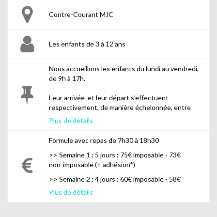
Contre-Courant MJC
Les enfants de 3 à 12 ans
Nous accueillons les enfants du lundi au vendredi,
de 9h à 17h.
Leur arrivée et leur départ s’effectuent
respectivement, de manière échelonnée, entre
7h30 et 9h
et entre
17h et 18h30.
Plus de détails
Formule avec repas de 7h30 à 18h30
>> Semaine 1 : 5 jours : 75€ imposable - 73€
Nous ne proposons pas de petits déjeuner aux
non-imposable (+ adhésion*)
enfants. Une collation
(à la charge de la MJC)
sera proposée chaque matin aux alentours de 10h.
>> Semaine 2 : 4 jours : 60€ imposable - 58€
Elle a pour but de
non-imposable (+ adhésion*)
Plus de détails
permettre à l’enfant de manger et boire
>> Semaine 3 : 5 jours : 75€ imposable - 73€
légèrement avant le début des
non-imposable (+ adhésion*)
activités.